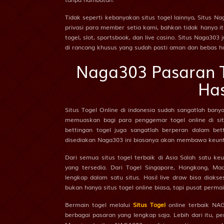
W
Palace
Sabuk - W
Tidak seperti kebanyakan situs togel lainnya, Situ
-0.50
HDP
0.50
1.16
Odds
-1.35
privasi para member setia kami, bahkan tidak hanya it
21
Jejaka Tua
togel, slot, sportsbook, dan live casino. Situs Naga30
PLAY
Lesmana 
di rancang khusus yang sudah pasti aman dan bebas 
Brentfor... vs
Naga303 Pasaran T
i
Tottenha...
22
Janda Muda
23/08 00:30AM
Has
Grendel -
H
Brentford
Tottenham
Situs Togel Online di indonesia sudah sangatlah banya
23
Berandal - 
W
Hotspur
memuaskan bagi para penggemar togel online di sit
Citraksa
bettingan togel juga sangatlah berperan dalam bet
0.00
HDP
0.00
-1.28
Odds
1.11
disediakan Naga303 ini biasanya akan membawa keuntung
24
Pengembar
PLAY
Dari semua situs togel terbaik di Asia Salah satu k
- Tas - Ra
yang tersedia. Dari Togel Singapore, Hongkong, Mac
Racing S... vs
lengkap dalam satu situs. Hasil live draw bisa diaks
i
Villarre...
16/08 22:00PM
bukan hanya situs togel online biasa, tapi pusat perm
25
Nenek Moy
Sikat - T
Racing
Bermain togel melalui
Situs Togel
online terbaik NA
H
Santander
berbagai pasaran yang lengkap saja. Lebih dari itu,