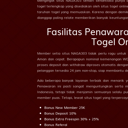
Mengingat situs NAGA303 sendiri senantiasa punya 
26
Putri Raja
W
Villarreal
togel terlengkap yang disediakan oleh situs togel onl
Engsel - D
taruhan togel yang memuaskan. Karena dengan demiki
0.50
HDP
-0.50
-1.31
Odds
-1.13
dianggap paling relate memberikan banyak keuntungan
PLAY
27
Si Ceroboh
Fasilitas Penawara
Gedung Bi
Parma Ca... vs
Togel O
i
Cagliari
23/08 01:45AM
28
Anak Sakti
Sepatu - R
Member setia situs NAGA303 tidak perlu ragu untuk
H
Parma Calcio
Aman dan cepat. Berapapun nominal kemenangan WD p
W
Cagliari
proses deposit dan withdraw diproses otomatis denga
29
Penari - C
pelanggan tersedia 24 jam non-stop, siap membantu d
Sekolahan 
0.00
HDP
0.00
-1.16
Odds
1.02
Ada beberapa banyak layanan terbaik dan menarik yan
PLAY
Penawaran ini pasti sangat menguntungkan serta m
30
Penjual Da
Indonesia, tetapi tidak menjamin semuanya selalu 
Sendok - K
Genoa vs
member puas. Tetapi, lewat situs togel yang terpercay
Napoli
i
23/08
Bonus New Member 25K
01:45AM
31
Pemburu - 
Bonus Deposit 10%
Baju - Pan
Bonus Extra Freespin 30% + 25%
H
Genoa
Bonus Referal