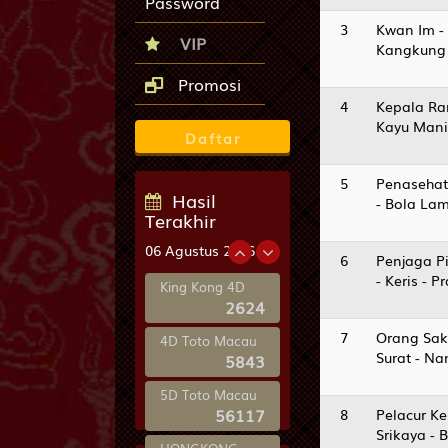
Password
Manchester
W
United
3
Kwan Im -
VIP
Kangkung 
1.25
HDP
-1.25
-1.12
Odds
-1.01
Promosi
PLAY
4
Kepala Ra
Kayu Manis
Sevilla vs Rayo
Daftar
i
Val...
16/08 22:00PM
5
Penasehat
Hasil
H
Sevilla
- Bola La
Terakhir
Rayo
W
Vallecano
06 Agustus 2026
6
Penjaga Pi
-0.25
HDP
0.25
1.07
Odds
-1.05
- Keris - 
King Kong 4D
2624
PLAY
7
Orang Sak
4D Toto Macau
Surat - N
Celta Vi... vs
5843
i
Osasuna
16/08 22:00PM
5D Toto Macau
56117
8
Pelacur Ke
H
Celta Vigo
Srikaya - 