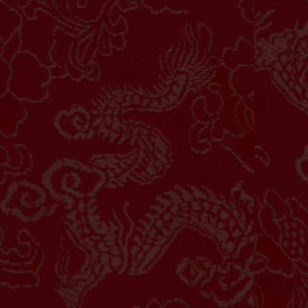
H
PAOK
44
Hidung Bel
W
Anderlecht
Meja - Arj
-0.75
HDP
0.75
-1.19
Odds
-1.02
45
Udang ke
PLAY
46
Langit
Sporting... vs
i
Dinamo M...
07/08 01:30AM
47
Tanah
Sporting
48
Gula
H
Braga
Dinamo
49
Obat
W
Minsk
50
Ahli Nuju
-2.50
HDP
2.50
-1.13
Odds
-1.06
51
Air Gripe
PLAY
52
Air Panas
RCD Espa... vs
i
Levante
53
Alat Tulis
16/08 22:00PM