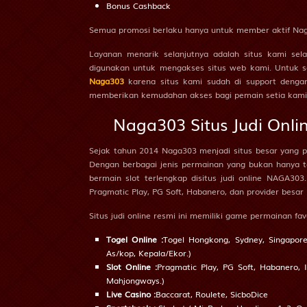
W
Napoli
Bonus Cashback
32
Kepala Des
0.75
HDP
-0.75
-1.28
Odds
1.11
Ceret - Se
Semua promosi berlaku hanya untuk member aktif Naga
Layanan menarik selanjutnya adalah situs kami sela
PLAY
33
Penipu - K
digunakan untuk mengakses situs web kami. Untuk s
Aswatam
Naga303
karena situs kami sudah di support dengan
Red Bull... vs Pafos
FC
memberikan kemudahan akses bagi pemain setia kami
i
07/08
Promo
00:00AM
Naga303 Situs Judi Onli
34
Ibu Suri -
PROMO SBO SPORT
Kunti
Sejak tahun 2014 Naga303 menjadi situs besar yang pa
Red Bull
H
Salzburg
Dengan berbagai jenis permainan yang bukan hanya t
35
Budha - Ka
bermain slot terlengkap disitus judi online NAGA30
W
Pafos FC
Bagaspati
Pragmatic Play, PG Soft, Habanero, dan provider besar 
-1.00
HDP
1.00
-1.13
Odds
-1.06
Situs judi online resmi ini memiliki game permainan favo
36
Wanita Sih
PLAY
- Pintu - 
Togel Online :
Togel Hongkong, Sydney, Singapore
As/kop, Kepala/Ekor.)
Jagiello... vs
Slot Online :
Pragmatic Play, PG Soft, Habanero, 
i
Rangers ...
37
Dewa Maut
Mahjongways.)
06/08 23:00PM
- Rokok - 
Live Casino :
Baccarat, Roulete, SicboDice
Jagiellonia