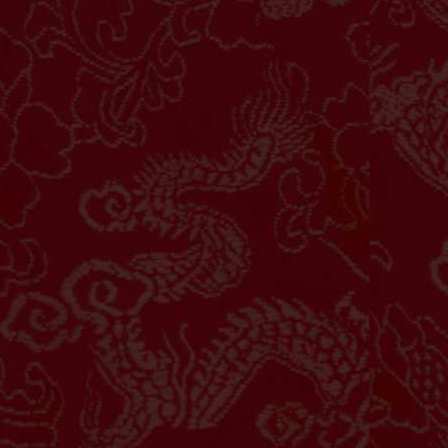
23/08 23:30PM
127
Tembakau
Newcastle
H
United
128
Beli Kain
W
Liverpool
129
Belinjo
0.25
HDP
-0.25
-1.07
Odds
-1.05
130
Benang
PLAY
131
Telepon
132
Teklek
133
Teh Obat
134
Tebu
135
Tas Uang
136
Bendera
137
Tas tanga
138
Tas Ravia