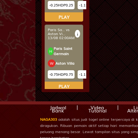
W
Aston Villa
-0.75
HDP
0.75
-1.11
Odds
-1.02
15
Pendeta W
Manggis -
PLAY
Bayern M... vs
i
VfB Stut...
16
Orang Bon
29/08 01:30AM
Anggur - B
Bayern
H
Munchen
17
Penolong -
W
VfB Stuttgart
-1.75
HDP
1.75
-1.04
Odds
-1.08
18
Putri Raja
PLAY
Engsel - D
|
|
Everton vs
Jadwal
Video
L
Bank
Tutorial
Alte
i
Crystal ...
19
Kekasih - 
22/08 22:00PM
Bemo - N
NAGA303
adalah situs judi togel online terpercaya di
diragukan. Ribuan pemain aktif setiap hari memanfaa
H
Everton
peluang menang besar. Lewat tampilan situs yang simpe
Crystal
20
Pahlawan -
tanpa hambatan.