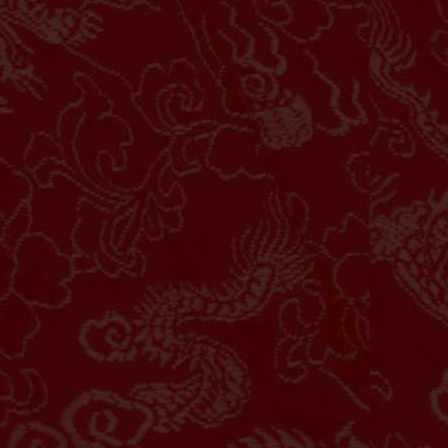
66
Anjing
H
Frosinone
67
Anjing
W
Juventus
68
Tuli
1.25
HDP
-1.25
-1.28
Odds
1.13
69
Anjing Ber
PLAY
70
Tukar Cinc
Ipswich ... vs
i
Sunderla...
71
Anjing Me
22/08 22:00PM
72
Tukang Pu
H
Ipswich Town
73
Truk Milite
W
Sunderland
74
Truk Bara
0.00
HDP
0.00
1.03
Odds
-1.17
75
Antar May
PLAY
76
Anting-an
Brighton... vs
i
Aston Vi...
77
Api
23/08 21:00PM